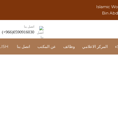
Islamic Wo
Bin Ab
اتصل بنا
(+966)0590916030
ء
المركز الاعلامي
وظائف
عن المكتب
اتصل بنا
LISH
التخطيط والجدولة