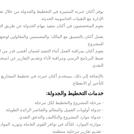
يوفر أكنان خبرته المتميزة في التخطيط والجدولة من خلال تق
الإدارة مع التقنيات الحاسوبية الحديثة.
يقوم المتخصصون في أكنان بتنفيذ مهام الجدولة عن طريق التقنيات الحد
يعمل أكنان بالتنسيق مع المالك؛ والمصممين والمقاولين لو
للمشروع.
يقوم أكنان بمراقبة العمل أثناء التنفيذ لضمان أقصى قدر من ال
ضبط البرنامج الزمني ومراقبة لأداء وتقديم التقارير عن استخد
النقدي.
بالإضافة إلى ذلك، يستخدم أكنان خبرته في تخطيط المشاريع وجد
التأخير أو الانقطاع.
خدمات التخطيط والجدولة:
• مرحلة المشروع والتخطيط لكل مرحلة.
• جدولة أولويات العميل والمعالم والعناصر الرائدة الطويلة.
• جدولة موارد المشروع والتكاليف والتدفق النقدي.
• موازنة الموارد، للتأكد في توافر القوى العاملة وتوريد المواد.
• تقديم تقارير مرحلية منتظمة.